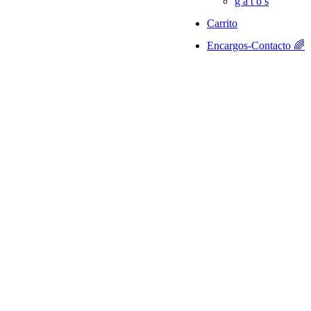
g a t o s
Carrito
Encargos-Contacto 🌈