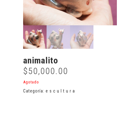
animalito
$
50,000.00
Agotado
Categoría:
e s c u l t u r a