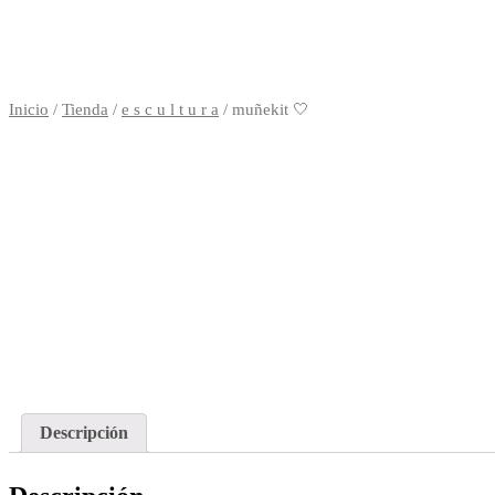
Inicio
/
Tienda
/
e s c u l t u r a
/ muñekit 🤍
Descripción