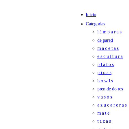
Inicio
Categorías
l á m p a r a s
de pared
m a c e t a s
e s c u l t u r a
p l a t o s
p i p a s
b o w l s
pren de do res
v a s o s
a z u c a r e r a s
m a t e
t a z a s