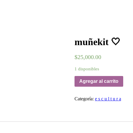
muñekit 🤍
$
25,000.00
1 disponibles
Agregar al carrito
Categoría:
e s c u l t u r a