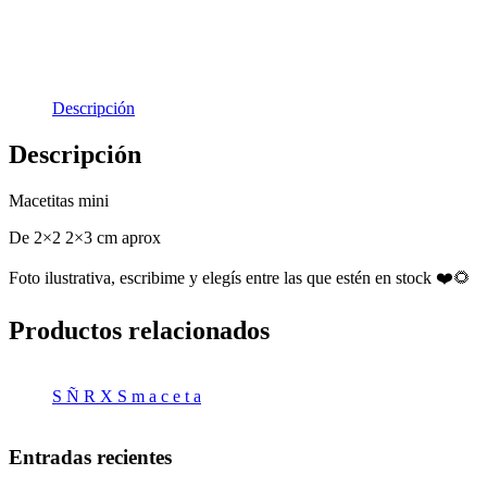
Descripción
Descripción
Macetitas mini
De 2×2 2×3 cm aprox
Foto ilustrativa, escribime y elegís entre las que estén en stock ❤️🌻
Productos relacionados
S Ñ R X S m a c e t a
Entradas recientes