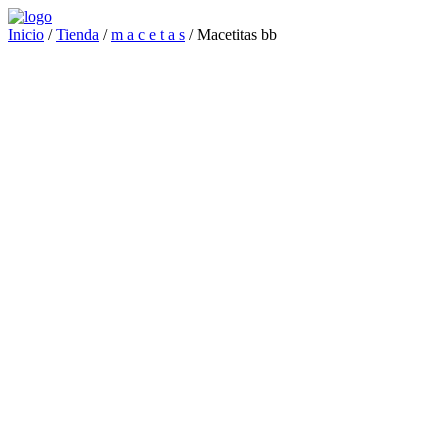
Inicio
/
Tienda
/
m a c e t a s
/ Macetitas bb