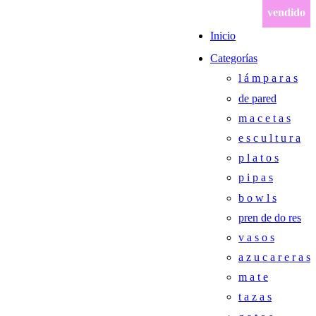
vendido
Inicio
Categorías
l á m p a r a s
de pared
m a c e t a s
e s c u l t u r a
p l a t o s
p i p a s
b o w l s
pren de do res
v a s o s
a z u c a r e r a s
m a t e
t a z a s