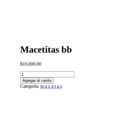
Macetitas bb
$
10,000.00
Macetitas
bb
Agregar al carrito
cantidad
Categoría:
m a c e t a s