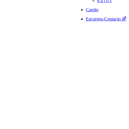
g a t o s
Carrito
Encargos-Contacto 🌈