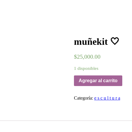
muñekit 🤍
$
25,000.00
1 disponibles
Agregar al carrito
Categoría:
e s c u l t u r a