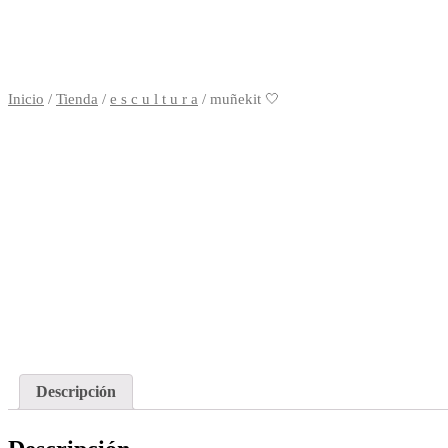
Inicio
/
Tienda
/
e s c u l t u r a
/ muñekit 🤍
Descripción