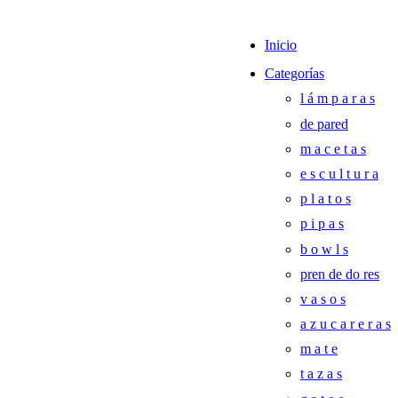
Inicio
Categorías
l á m p a r a s
de pared
m a c e t a s
e s c u l t u r a
p l a t o s
p i p a s
b o w l s
pren de do res
v a s o s
a z u c a r e r a s
m a t e
t a z a s