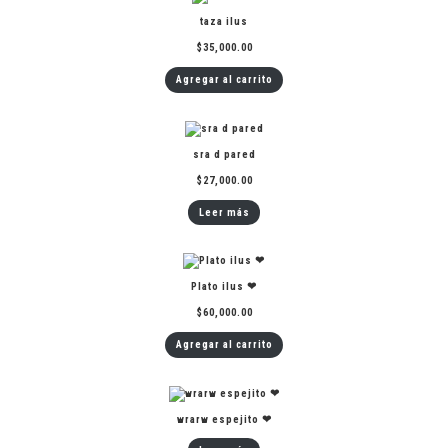
taza ilus
$
35,000.00
Agregar al carrito
sra d pared
$
27,000.00
Leer más
Plato ilus ❤
$
60,000.00
Agregar al carrito
wrarw espejito ❤