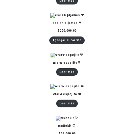
Leer más
esc en pijamas ❤
$
200,000.00
Agregar al carrito
wrarw espejito💛
Leer más
wrarw espejito ❤️
Leer más
muñekit 🤍
$
25,000.00