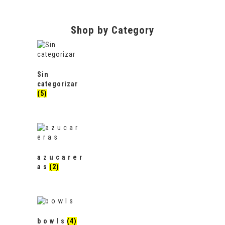
Shop by Category
Sin
categorizar
(5)
a z u c a r e r
a s
(2)
b o w l s
(4)