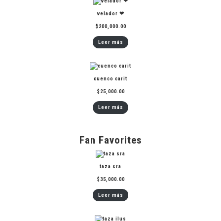
velador ❤︎
$
200,000.00
Leer más
cuenco carit
$
25,000.00
Leer más
Fan Favorites
taza sra
$
35,000.00
Leer más