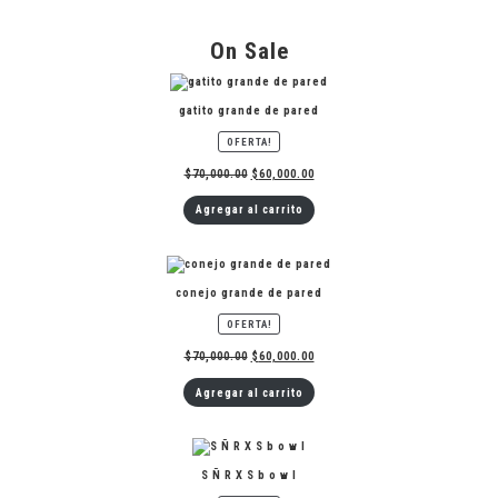
On Sale
gatito grande de pared
PRODUCTO
OFERTA!
EN
OFERTA
$
70,000.00
$
60,000.00
Agregar al carrito
conejo grande de pared
PRODUCTO
OFERTA!
EN
OFERTA
$
70,000.00
$
60,000.00
Agregar al carrito
S Ñ R X S b o w l