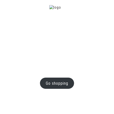
Welcome to the store
Write a short welcome message
here
Go shopping