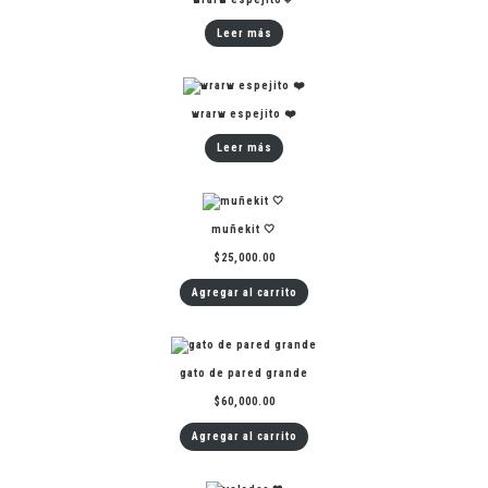
Leer más
wrarw espejito ❤️
Leer más
muñekit 🤍
$
25,000.00
Agregar al carrito
gato de pared grande
$
60,000.00
Agregar al carrito