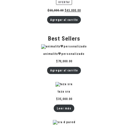
PRODUCTO
OFERTA!
EN
OFERTA
$
50,000.00
$
45,000.00
Agregar al carrito
Best Sellers
animalitx💛personalizado
$
70,000.00
Agregar al carrito
taza sra
$
35,000.00
Leer más