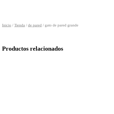
Inicio
/
Tienda
/
de pared
/ gato de pared grande
Productos relacionados