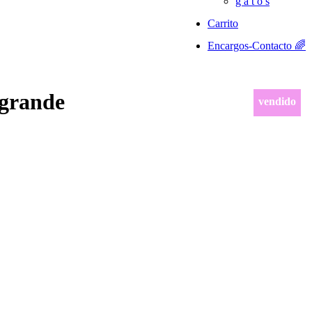
g a t o s
Carrito
Encargos-Contacto 🌈
 grande
vendido
vendido