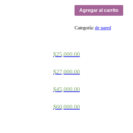
Agregar al carrito
Categoría:
de pared
$
25,000.00
$
27,000.00
$
45,000.00
$
60,000.00