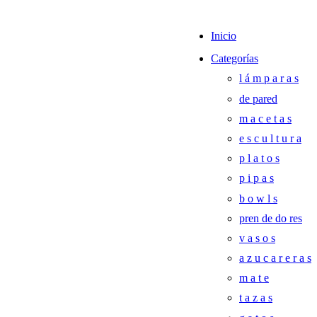
Inicio
Categorías
l á m p a r a s
de pared
m a c e t a s
e s c u l t u r a
p l a t o s
p i p a s
b o w l s
pren de do res
v a s o s
a z u c a r e r a s
m a t e
t a z a s