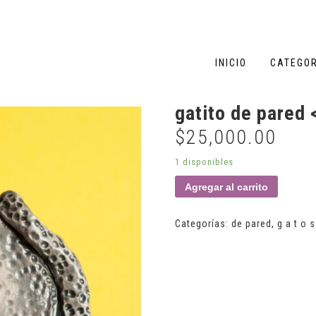
INICIO
CATEGO
gatito de pared 
$
25,000.00
1 disponibles
Agregar al carrito
Categorías:
de pared
,
g a t o s